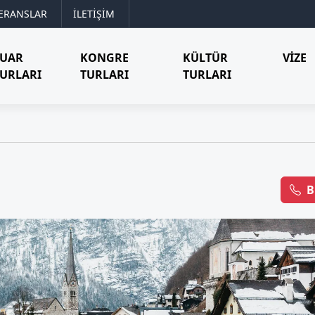
ERANSLAR
İLETİŞİM
FUAR
KONGRE
KÜLTÜR
VIZE
URLARI
TURLARI
TURLARI
B