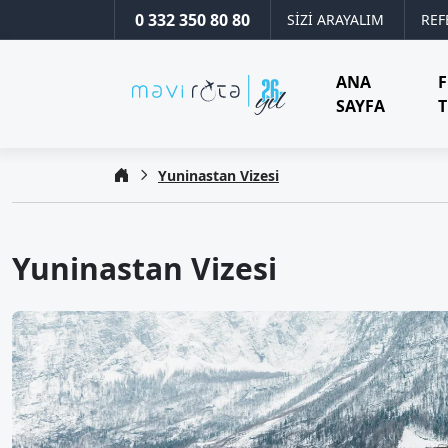
0 332 350 80 80
SİZİ ARAYALIM
REF
ANA
SAYFA
T
Yuninastan Vizesi
Yuninastan Vizesi