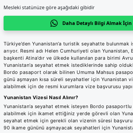
Mesleki statünüze göre aşağıdaki gibidir
Daha Detaylı Bilgi Almak İçi
Türkiye’den Yunanistan’a turistik seyahatte bulunmak 
arıyor. Resmi adı Helen Cumhuriyeti olan Yunanistan, B
başkenti Atina’dır ve ülkede kullanılan para birimi Avru
Yunanistan’a seyahat etmek istediklerinde sahip oldukla
Bordo pasaport olarak bilinen Umuma Mahsus pasaport sa
günü aşmayan kısa süreli seyahatler için Yunanistan vi
alabilmek için de resmi kurumlara vize başvurusu yapıl
Yunanistan Vizesi Nasıl Alınır?
Yunanistan’a seyahat etmek isteyen Bordo pasaportlu T
alabilmek için ikamet ettiğiniz yerde görevli olan Yun
seyahat etmek için gerekli olan vizenin süresi başvuru 
90 ikame gününü aşmayacak seyahatleri için Yunanista