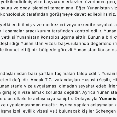
 yetkilendirilmiş vize başvuru merkezleri üzerinden gerçek
aşvuru ve onay işlemleri tamamlanır. Eğer Yunanistan vi
konsolosluk tarafından görüşmeye davet edilebilirsiniz.
etkilendirilmiş vize merkezleri veya akredite seyahat a
ekli aşamalar aracı kurum tarafından kontrol edilir. Yunan
etkisi Yunanistan Konsolosluğu’na aittir. Bununla birlik
leştirdiği Yunanistan vizesi başvurularında değerlendi
ikle ikamet ettiğiniz bölgede görevli Yunanistan Konsolos
aşlarından bazı şartları taşımaları talep edilir. Yunani
erli değildir. Ancak T.C. vatandaşları Hususi (Yeşil), H
unanistan’a vize uygulaması olmadan seyahat edebilirler
a giriş için vize almak zorunda değildir. Ayrıca Yunanis
 olan ülkelerle anlaşmaya sahiptir. Dolayısıyla
Yunanis
 vize uygulamasından muaftır. Ayrıca yapılan anlaşmalar
ışma izni, evlilik vizesi vs.) bulunacak kişiler Schengen 