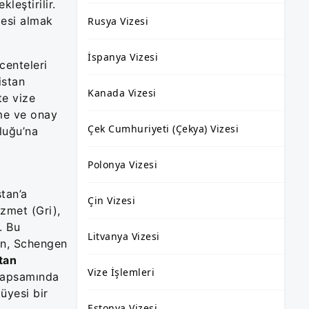
leştirilir.
zesi almak
Rusya Vizesi
İspanya Vizesi
centeleri
istan
Kanada Vizesi
te vize
rme ve onay
Çek Cumhuriyeti (Çekya) Vizesi
luğu’na
Polonya Vizesi
stan’a
Çin Vizesi
izmet (Gri),
. Bu
Litvanya Vizesi
tan, Schengen
tan
Vize İşlemleri
 kapsamında
üyesi bir
Estonya Vizesi