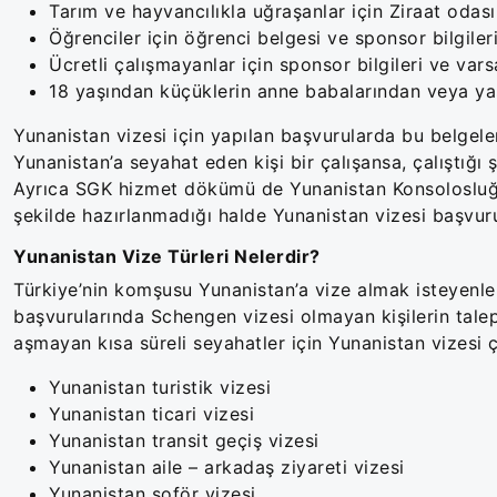
Tarım ve hayvancılıkla uğraşanlar için Ziraat odası 
Öğrenciler için öğrenci belgesi ve sponsor bilgiler
Ücretli çalışmayanlar için sponsor bilgileri ve vars
18 yaşından küçüklerin anne babalarından veya ya
Yunanistan vizesi için yapılan başvurularda bu belgele
Yunanistan’a seyahat eden kişi bir çalışansa, çalıştığı 
Ayrıca SGK hizmet dökümü de Yunanistan Konsolosluğu 
şekilde hazırlanmadığı halde Yunanistan vizesi başvurul
Yunanistan Vize Türleri Nelerdir?
Türkiye’nin komşusu Yunanistan’a vize almak isteyenler i
başvurularında Schengen vizesi olmayan kişilerin talep
aşmayan kısa süreli seyahatler için Yunanistan vizesi ç
Yunanistan turistik vizesi
Yunanistan ticari vizesi
Yunanistan transit geçiş vizesi
Yunanistan aile – arkadaş ziyareti vizesi
Yunanistan şoför vizesi