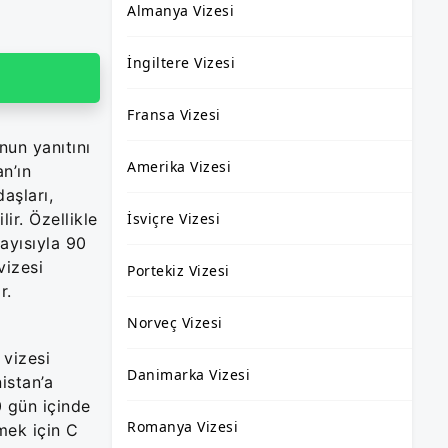
Almanya Vizesi
İngiltere Vizesi
Fransa Vizesi
un yanıtını
Amerika Vizesi
n’ın
aşları,
ir. Özellikle
İsviçre Vizesi
ayısıyla 90
vizesi
Portekiz Vizesi
ır.
Norveç Vizesi
 vizesi
Danimarka Vizesi
istan’a
0 gün içinde
Romanya Vizesi
mek için C