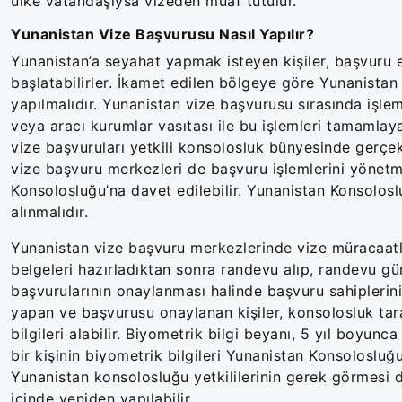
ülke vatandaşıysa vizeden muaf tutulur.
Yunanistan Vize Başvurusu Nasıl Yapılır?
Yunanistan’a seyahat yapmak isteyen kişiler, başvuru e
başlatabilirler. İkamet edilen bölgeye göre Yunanistan 
yapılmalıdır. Yunanistan vize başvurusu sırasında işlem
veya aracı kurumlar vasıtası ile bu işlemleri tamamlayab
vize başvuruları yetkili konsolosluk bünyesinde gerçek
vize başvuru merkezleri de başvuru işlemlerini yönetm
Konsolosluğu’na davet edilebilir. Yunanistan Konsolos
alınmalıdır.
Yunanistan vize başvuru merkezlerinde vize müracaatları
belgeleri hazırladıktan sonra randevu alıp, randevu gü
başvurularının onaylanması halinde başvuru sahiplerinin
yapan ve başvurusu onaylanan kişiler, konsolosluk tar
bilgileri alabilir. Biyometrik bilgi beyanı, 5 yıl boyun
bir kişinin biyometrik bilgileri Yunanistan Konsolosluğu 
Yunanistan konsolosluğu yetkililerinin gerek görmesi d
içinde yeniden yapılabilir.