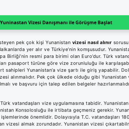
n Yuninastan Vizesi Danışmanı ile Görüşme Başlat
isteyen pek çok kişi Yunanistan
vizesi
nasıl alınır
sorusun
alkanlarda yer alır ve Türkiye’nin komşusudur. Yunanista
pa Birliği’nin resmi para birimi olan Euro’dur. Türk vatand
rı pasaport türüne göre vize zorunluluğu ile karşılaşabil
hipleri Yunanistan’a vize şartı ile giriş yapabilir. Dol
zesi alınmalıdır. Pek çok ülkede olduğu gibi Yunanistan 
malı ve başvuru için talep edilen belgeler hazırlanmalıd
ürk vatandaşları vize uygulamasına tabidir. Yunanistan
anistan Konsolosluğu ile irtibata geçmeniz gerekir. Yunan
işlemlerinde önemlidir. Dolayısıyla T.C. vatandaşları 18
n vizesi almak zorundadır. Yunanistan vizesi çıkartabil