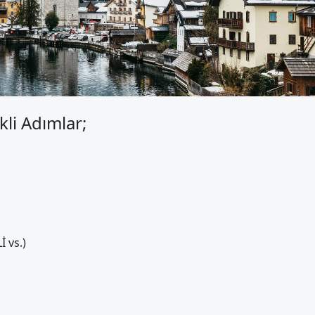
li Adımlar;
 vs.)