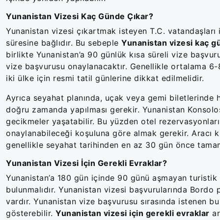
Yunanistan Vizesi Kaç Günde Çıkar?
Yunanistan vizesi çıkartmak isteyen T.C. vatandaşlar
süresine bağlıdır. Bu sebeple
Yunanistan vizesi kaç g
birlikte Yunanistan’a 90 günlük kısa süreli vize başvu
vize başvurusu onaylanacaktır. Genellikle ortalama 6-
iki ülke için resmi tatil günlerine dikkat edilmelidir.
Ayrıca seyahat planında, uçak veya gemi biletlerinde 
doğru zamanda yapılması gerekir. Yunanistan Konsolos
gecikmeler yaşatabilir. Bu yüzden otel rezervasyonları
onaylanabileceği koşuluna göre almak gerekir. Aracı k
genellikle seyahat tarihinden en az 30 gün önce tamam
Yunanistan Vizesi İçin Gerekli Evraklar?
Yunanistan’a 180 gün içinde 90 günü aşmayan turistik 
bulunmalıdır. Yunanistan vizesi başvurularında Bordo 
vardır. Yunanistan vize başvurusu sırasında istenen bu
gösterebilir.
Yunanistan vizesi için gerekli evraklar
ar