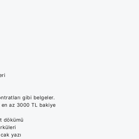
eri
tratları gibi belgeler.
e en az 3000 TL bakiye
met dökümü
irküleri
acak yazı