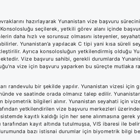
vraklarını hazırlayarak Yunanistan vize başvuru sürecini
Konsolosluğu seçilerek, yetkili görev alanı içinde başvu
lerin daha hızlı ve sorunsuz olmasını isteyenler, seyahat
ilirler. Yunanistan’a yapılacak C tipi yani kısa süreli se
leştirilir. Ayrıca konsolosluğun yetkilendirmiş olduğu Y
ektedir. Vize başvuru sahibi, gerekli durumlarda Yunani
luğu’na vize için başvuru yaparken bu süreçte mutlaka 
 randevulu bir şekilde yapılır. Yunanistan vizesi için g
nünde ve saatinde orada olmanız talep edilir. Yunanista
 biyometrik bilgileri alınır. Yunanistan seyahati için vi
afından yetkilendirilen vize başvuru merkezleri üzerinde
ca sistemde kayıtlı kaldığı için her sene alınmasına gerek 
tarafından kayıt altında tutulmuşsa, VIS ibaresi ile belir
urumunda bazı istisnai durumlar için biyometrik bilgi be