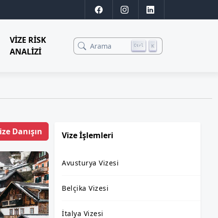
VIZE RISK
Arama
K
Ctrl
ANALIZI
ize Danışın
Vize İşlemleri
Avusturya Vizesi
Belçika Vizesi
İtalya Vizesi