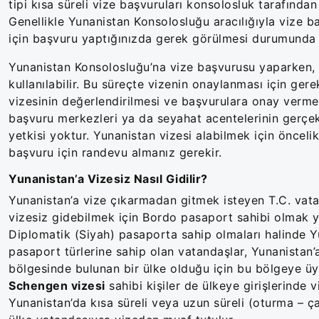
tipi kısa süreli vize başvuruları konsolosluk tarafından
Genellikle Yunanistan Konsolosluğu aracılığıyla vize b
için başvuru yaptığınızda gerek görülmesi durumunda 
Yunanistan Konsolosluğu’na vize başvurusu yaparken, y
kullanılabilir. Bu süreçte vizenin onaylanması için ger
vizesinin değerlendirilmesi ve başvurulara onay verme y
başvuru merkezleri ya da seyahat acentelerinin gerçek
yetkisi yoktur. Yunanistan vizesi alabilmek için öncel
başvuru için randevu almanız gerekir.
Yunanistan’a Vizesiz Nasıl Gidilir?
Yunanistan’a vize çıkarmadan gitmek isteyen T.C. vatand
vizesiz gidebilmek için Bordo pasaport sahibi olmak yet
Diplomatik (Siyah) pasaporta sahip olmaları halinde Y
pasaport türlerine sahip olan vatandaşlar, Yunanistan’
bölgesinde bulunan bir ülke olduğu için bu bölgeye üye
Schengen vizesi
sahibi kişiler de ülkeye girişlerinde
Yunanistan’da kısa süreli veya uzun süreli (oturma – çal