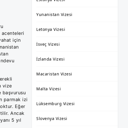
Yunanistan Vizesi
ru
Letonya Vizesi
 acenteleri
yahat için
İsveç Vizesi
unanistan
stan
İzlanda Vizesi
randevu
Macaristan Vizesi
erekli
n vize
Malta Vizesi
ze başvurusu
n parmak izi
Lüksemburg Vizesi
yoktur. Eğer
tilir. Ancak
Slovenya Vizesi
yanı 5 yıl