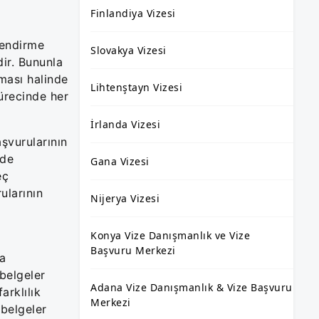
Finlandiya Vizesi
lendirme
Slovakya Vizesi
ir. Bununla
ması halinde
Lihtenştayn Vizesi
ürecinde her
İrlanda Vizesi
şvurularının
nde
Gana Vizesi
eç
ularının
Nijerya Vizesi
Konya Vize Danışmanlık ve Vize
Başvuru Merkezi
a
belgeler
Adana Vize Danışmanlık & Vize Başvuru
arklılık
Merkezi
belgeler