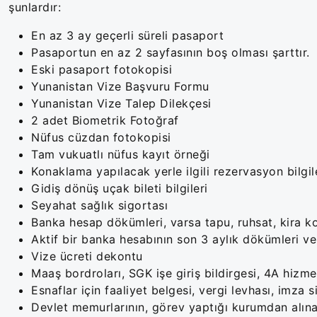
şunlardır:
En az 3 ay geçerli süreli pasaport
Pasaportun en az 2 sayfasının boş olması şarttır.
Eski pasaport fotokopisi
Yunanistan Vize Başvuru Formu
Yunanistan Vize Talep Dilekçesi
2 adet Biometrik Fotoğraf
Nüfus cüzdan fotokopisi
Tam vukuatlı nüfus kayıt örneği
Konaklama yapılacak yerle ilgili rezervasyon bilgil
Gidiş dönüş uçak bileti bilgileri
Seyahat sağlık sigortası
Banka hesap dökümleri, varsa tapu, ruhsat, kira kon
Aktif bir banka hesabının son 3 aylık dökümleri v
Vize ücreti dekontu
Maaş bordroları, SGK işe giriş bildirgesi, 4A hiz
Esnaflar için faaliyet belgesi, vergi levhası, imza s
Devlet memurlarının, görev yaptığı kurumdan alın