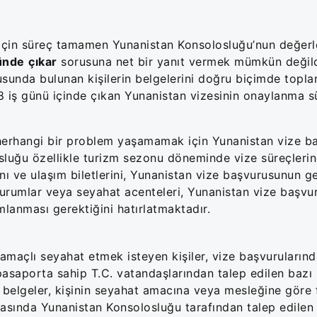
ı için süreç tamamen Yunanistan Konsolosluğu’nun değer
ünde
çıkar
sorusuna net bir yanıt vermek mümkün değild
rusunda bulunan kişilerin belgelerini doğru biçimde topla
8 iş günü içinde çıkan Yunanistan vizesinin onaylanma s
herhangi bir problem yaşamamak için Yunanistan vize ba
luğu özellikle turizm sezonu döneminde vize süreçleri
nı ve ulaşım biletlerini, Yunanistan vize başvurusunun g
urumlar veya seyahat acenteleri, Yunanistan vize başvur
lanması gerektiğini hatırlatmaktadır.
amaçlı seyahat etmek isteyen kişiler, vize başvurularınd
pasaporta sahip T.C. vatandaşlarından talep edilen bazı 
 belgeler, kişinin seyahat amacına veya mesleğine göre f
asında Yunanistan Konsolosluğu tarafından talep edilen 