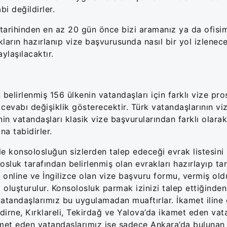
i değildirler.
t tarihinden en az 20 gün önce bizi aramanız ya da ofisim
arın hazırlanıp vize başvurusunda nasıl bir yol izleneceğ
ylaşılacaktır.
belirlenmiş 156 ülkenin vatandaşları için farklı vize pro
 cevabı değişiklik gösterecektir. Türk vatandaşlarının vi
n vatandaşları klasik vize başvurularından farklı olara
na tabidirler.
 konsolosluğun sizlerden talep edeceği evrak listesini il
uk tarafından belirlenmiş olan evrakları hazırlayıp ta
, online ve İngilizce olan vize başvuru formu, vermiş ol
z oluşturulur. Konsolosluk parmak izinizi talep ettiğind
atandaşlarımız bu uygulamadan muaftırlar. İkamet iline
Edirne, Kırklareli, Tekirdağ ve Yalova’da ikamet eden vat
kamet eden vatandaşlarımız ise sadece Ankara’da bulunan