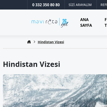
0 332 350 80 80
SİZİ ARAYALIM
REF
ANA
SAYFA
T
Hindistan Vizesi
Hindistan Vizesi