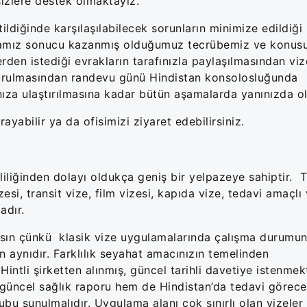
sizlere destek olmaktayız.
ldiğinde karşılaşılabilecek sorunların minimize edildiği b
olmamız sonucu kazanmış olduğumuz tecrübemiz ve konu
rden istediği evrakların tarafınızla paylaşılmasından vi
urulmasından randevu günü Hindistan konsolosluğunda
ıza ulaştırılmasına kadar bütün aşamalarda yanınızda o
ayabilir ya da ofisimizi ziyaret edebilirsiniz.
liliğinden dolayı oldukça geniş bir yelpazeye sahiptir. Tu
zesi, transit vize, film vizesi, kapıda vize, tedavi amaçlı 
tadır.
asın çünkü klasik vize uygulamalarında çalışma durumu
 aynıdır. Farklılık seyahat amacınızın temelinden
intli şirketten alınmış, güncel tarihli davetiye istenme
 güncel sağlık raporu hem de Hindistan’da tedavi görece
 sunulmalıdır. Uygulama alanı çok sınırlı olan vizeler 