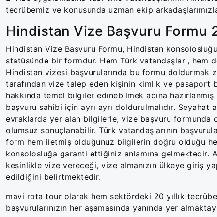
tecrübemiz ve konusunda uzman ekip arkadaşlarımızla
Hindistan Vize Başvuru Formu 
Hindistan Vize Başvuru Formu, Hindistan konsolosluğun
statüsünde bir formdur. Hem Türk vatandaşları, hem de
Hindistan vizesi başvurularında bu formu doldurmak z
tarafından vize talep eden kişinin kimlik ve pasaport bi
hakkında temel bilgiler edinebilmek adına hazırlanmış 
başvuru sahibi için ayrı ayrı doldurulmalıdır. Seyaha
evraklarda yer alan bilgilerle, vize başvuru formunda 
olumsuz sonuçlanabilir. Türk vatandaşlarının başvurula
form hem iletmiş olduğunuz bilgilerin doğru olduğu he
konsolosluğa garanti ettiğiniz anlamına gelmektedir.
kesinlikle vize vereceği, vize almanızın ülkeye giriş ya
edildiğini belirtmektedir.
mavi rota tour olarak hem sektördeki 20 yıllık tecrüb
başvurularınızın her aşamasında yanında yer almaktay