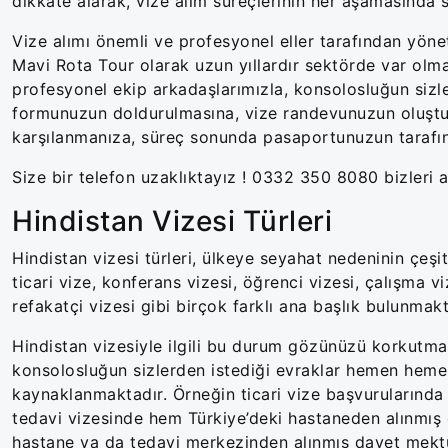
dikkate alarak, vize alım süreçlerinin her aşamasında 
Vize alımı önemli ve profesyonel eller tarafından yöneti
Mavi Rota Tour olarak uzun yıllardır sektörde var 
profesyonel ekip arkadaşlarımızla, konsolosluğun sizle
formunuzun doldurulmasına, vize randevunuzun oluşt
karşılanmanıza, süreç sonunda pasaportunuzun tarafın
Size bir telefon uzaklıktayız ! 0332 350 8080 bizleri ar
Hindistan Vizesi Türleri
Hindistan vizesi türleri, ülkeye seyahat nedeninin çeşit
ticari vize, konferans vizesi, öğrenci vizesi, çalışma vi
refakatçi vizesi gibi birçok farklı ana başlık bulunmak
Hindistan vizesiyle ilgili bu durum gözünüzü korkutm
konsolosluğun sizlerden istediği evraklar hemen hemen
kaynaklanmaktadır. Örneğin ticari vize başvurularında H
tedavi vizesinde hem Türkiye’deki hastaneden alınmış
hastane ya da tedavi merkezinden alınmış davet mektubu