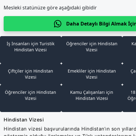
Mesleki statünüze göre aşağıdaki gibidir
Daha Detaylı Bilgi Almak İçi
İş İnsanları için Turistik
Öğrenciler için Hindistan
Ka
Hindistan Vizesi
Vizesi
Çiftçiler için Hindistan
Emekliler için Hindistan
Ça
Vizesi
Vizesi
Öğrenciler için Hindistan
Kamu Çalışanları için
18
Vizesi
Hindistan Vizesi
Öğre
Hindistan Vizesi
Hindistan vizesi başvurularında Hindistan’ın son yıllar
göstermiş olduğu ilerlemeler ve Türk vatandaşlarının H