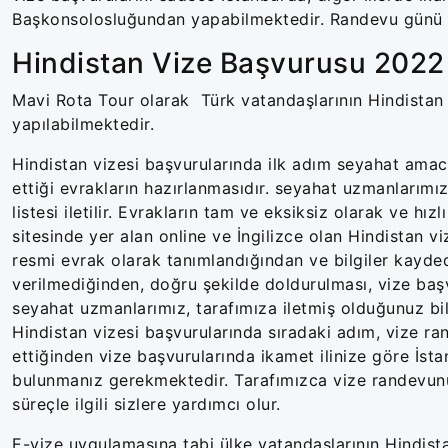
Başkonsolosluğundan yapabilmektedir. Randevu günü kon
Hindistan Vize Başvurusu 2022
Mavi Rota Tour olarak Türk vatandaşlarının Hindistan 
yapılabilmektedir.
Hindistan vizesi başvurularında ilk adım seyahat ama
ettiği evrakların hazırlanmasıdır. seyahat uzmanlarımı
listesi iletilir. Evrakların tam ve eksiksiz olarak ve h
sitesinde yer alan online ve İngilizce olan Hindistan 
resmi evrak olarak tanımlandığından ve bilgiler kayde
verilmediğinden, doğru şekilde doldurulması, vize b
seyahat uzmanlarımız, tarafımıza iletmiş olduğunuz bil
Hindistan vizesi başvurularında sıradaki adım, vize ra
ettiğinden vize başvurularında ikamet ilinize göre İs
bulunmanız gerekmektedir. Tarafımızca vize randevunu
süreçle ilgili sizlere yardımcı olur.
E-vize uygulamasına tabi ülke vatandaşlarının Hindista