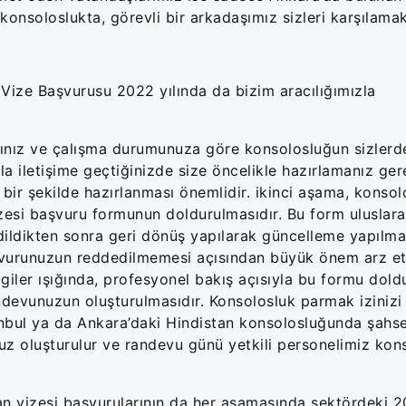
soloslukta, görevli bir arkadaşımız sizleri karşılamak
Vize Başvurusu 2022 yılında da bizim aracılığımızla
cınız ve çalışma durumunuza göre konsolosluğun sizlerd
zla iletişime geçtiğinizde size öncelikle hazırlamanız ge
ızlı bir şekilde hazırlanması önemlidir. ikinci aşama, kons
vizesi başvuru formunun doldurulmasıdır. Bu form uluslara
dildikten sonra geri dönüş yapılarak güncelleme yapılma
aşvurunuzun reddedilmemesi açısından büyük önem arz et
giler ışığında, profesyonel bakış açısıyla bu formu dold
ndevunuzun oluşturulmasıdır. Konsolosluk parmak izinizi
tanbul ya da Ankara’daki Hindistan konsolosluğunda şahs
z oluşturulur ve randevu günü yetkili personelimiz kons
n vizesi başvurularının da her aşamasında sektördeki 20