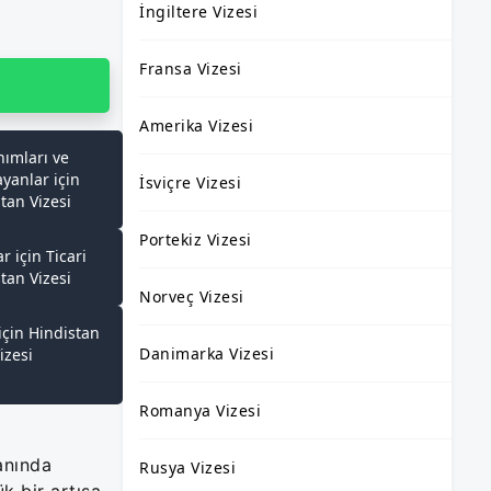
İngiltere Vizesi
Fransa Vizesi
Amerika Vizesi
nımları ve
yanlar için
İsviçre Vizesi
tan Vizesi
Portekiz Vizesi
r için Ticari
tan Vizesi
Norveç Vizesi
için Hindistan
Danimarka Vizesi
izesi
Romanya Vizesi
anında
Rusya Vizesi
k bir artışa