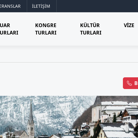
ERANSLAR
İLETİŞİM
FUAR
KONGRE
KÜLTÜR
VIZE
URLARI
TURLARI
TURLARI
B