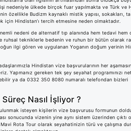
işi nedeniyle ülkede birçok fuar yapılmakta ve Türk ve H
in özellikle Budizm kaynaklı mistik yapısı, sokakları, ta
k için Hindistan’ı tercih etmesine neden olmaktadır.
önemli nedeni de alternatif tıp alanında hem tedavi hem 
ve ruhsal tekniklerle bedenin ve ruhun bir bütün olarak r
yoğun ilgi gören ve uygulanan Yoganın doğum yerinin Hi
şlarımızla Hindistan vize başvurularının her aşamasın
eriz. Yapmanız gereken tek şey seyahat programınızı net
edebilir ya da 0332 350 8080 numaralı telefondan bizleri
Süreç Nasıl İşliyor ?
ulunmak isteyen kişilerin vize başvurusu formunun dold
sı sonucunda vizenin yine aynı sistem üzerinden çıktı o
. Mavi Rota Tour olarak seyahatinizin türü ve çalışma d