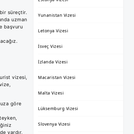
ir süreçtir.
Yunanistan Vizesi
sunda uzman
ze başvuru
Letonya Vizesi
lacağız.
İsveç Vizesi
İzlanda Vizesi
rist vizesi,
Macaristan Vizesi
vize,
Malta Vizesi
nuza göre
Lüksemburg Vizesi
kteyken,
Slovenya Vizesi
ğiniz
de vardır,