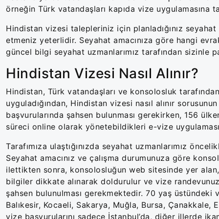
örneğin Türk vatandaşları kapıda vize uygulamasına tab
Hindistan vizesi talepleriniz için planladığınız seyaha
etmeniz yeterlidir. Seyahat amacınıza göre hangi evrakl
güncel bilgi seyahat uzmanlarımız tarafından sizinle pa
Hindistan Vizesi Nasıl Alınır?
Hindistan, Türk vatandaşları ve konsolosluk tarafından 
uyguladığından, Hindistan vizesi nasıl alınır sorusunun
başvurularında şahsen bulunması gerekirken, 156 ülkeni
süreci online olarak yönetebildikleri e-vize uygulaması
Tarafımıza ulaştığınızda seyahat uzmanlarımız öncelikle
Seyahat amacınız ve çalışma durumunuza göre konsolosl
ilettikten sonra, konsolosluğun web sitesinde yer alan
bilgiler dikkate alınarak doldurulur ve vize randevunu
şahsen bulunulması gerekmektedir. 70 yaş üstündeki v
Balıkesir, Kocaeli, Sakarya, Muğla, Bursa, Çanakkale, 
vize başvurularını sadece İstanbul’da, diğer illerde i