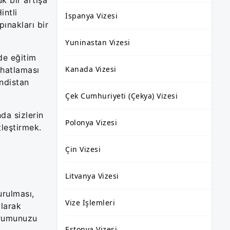
intli
İspanya Vizesi
pınakları bir
Yuninastan Vizesi
de eğitim
Kanada Vizesi
ahatlaması
ndistan
Çek Cumhuriyeti (Çekya) Vizesi
da sizlerin
Polonya Vizesi
leştirmek.
Çin Vizesi
Litvanya Vizesi
urulması,
Vize İşlemleri
larak
urumunuzu
Estonya Vizesi