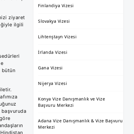
Finlandiya Vizesi
izi ziyaret
Slovakya Vizesi
iyle ilgili
Lihtenştayn Vizesi
İrlanda Vizesi
sedürleri
ze
Gana Vizesi
k bütün
Nijerya Vizesi
etir.
rafımıza
Konya Vize Danışmanlık ve Vize
duğunuz
Başvuru Merkezi
en başvuruda
 göre
Adana Vize Danışmanlık & Vize Başvuru
andaşların
Merkezi
 Hindistan