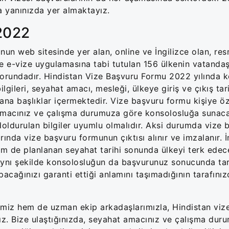
 yanınızda yer almaktayız.
2022
un web sitesinde yer alan, online ve İngilizce olan, res
 e-vize uygulamasına tabi tutulan 156 ülkenin vatandaş
orundadır. Hindistan Vize Başvuru Formu 2022 yılında 
lgileri, seyahat amacı, mesleği, ülkeye giriş ve çıkış tari
ana başlıklar içermektedir. Vize başvuru formu kişiye öz
t amacınız ve çalışma durumuza göre konsolosluğa sunac
doldurulan bilgiler uyumlu olmalıdır. Aksi durumda vize
rında vize başvuru formunun çıktısı alınır ve imzalanır.
m de planlanan seyahat tarihi sonunda ülkeyi terk edece
 Aynı şekilde konsolosluğun da başvurunuz sonucunda tar
pacağınızı garanti ettiği anlamını taşımadığının tarafını
emiz hem de uzman ekip arkadaşlarımızla, Hindistan viz
ız. Bize ulaştığınızda, seyahat amacınız ve çalışma du