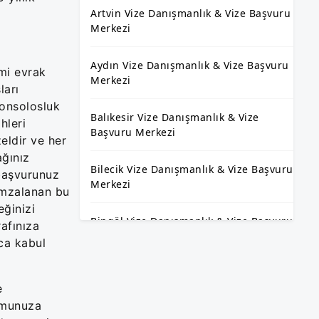
Artvin Vize Danışmanlık & Vize Başvuru
Merkezi
Aydın Vize Danışmanlık & Vize Başvuru
mi evrak
Merkezi
ları
konsolosluk
Balıkesir Vize Danışmanlık & Vize
hleri
Başvuru Merkezi
eldir ve her
ağınız
Bilecik Vize Danışmanlık & Vize Başvuru
 başvurunuz
Merkezi
 İmzalanan bu
ğinizi
Bingöl Vize Danışmanlık & Vize Başvuru
afınıza
Merkezi
zca kabul
Bitlis Vize Danışmanlık & Vize Başvuru
e
Merkezi
rumunuza