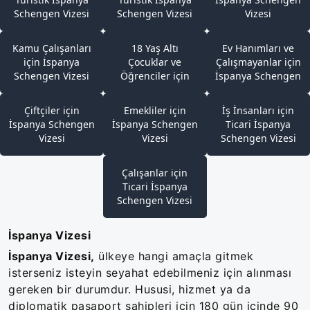
Schengen Vizesi
Schengen Vizesi
Vizesi
Kamu Çalışanları
18 Yaş Altı
Ev Hanımları ve
için İspanya
Çocuklar ve
Çalışmayanlar için
Schengen Vizesi
Öğrenciler için
İspanya Schengen
İspanya Schengen
Vizesi
Vizesi
Çiftçiler için
Emekliler için
İş İnsanları için
İspanya Schengen
İspanya Schengen
Ticari İspanya
Vizesi
Vizesi
Schengen Vizesi
Çalışanlar için
Ticari İspanya
Schengen Vizesi
İspanya Vizesi
İspanya Vizesi,
ülkeye hangi amaçla gitmek
isterseniz isteyin seyahat edebilmeniz için alınması
gereken bir durumdur. Hususi, hizmet ya da
diplomatik pasaport sahipleri için 180 gün içinde 90