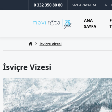
0 332 350 80 80
SİZİ ARAYALIM
REF
ANA
SAYFA
T
İsviçre Vizesi
İsviçre Vizesi