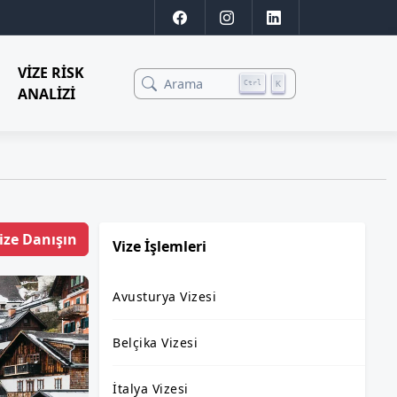
VIZE RISK
Arama
K
Ctrl
ANALIZI
ize Danışın
Vize İşlemleri
Avusturya Vizesi
Belçika Vizesi
İtalya Vizesi