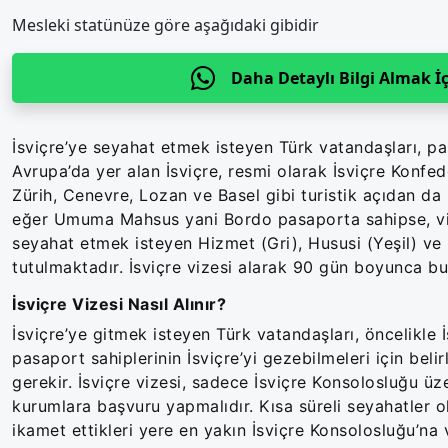
Mesleki statünüze göre aşağıdaki gibidir
Daha Detaylı Bilgi Almak İç
İsviçre’ye seyahat etmek isteyen Türk vatandaşları, p
Avrupa’da yer alan İsviçre, resmi olarak İsviçre Konfed
Zürih, Cenevre, Lozan ve Basel gibi turistik açıdan da 
eğer Umuma Mahsus yani Bordo pasaporta sahipse, vize
seyahat etmek isteyen Hizmet (Gri), Hususi (Yeşil) ve
tutulmaktadır. İsviçre vizesi alarak 90 gün boyunca b
İsviçre Vizesi Nasıl Alınır?
İsviçre’ye gitmek isteyen Türk vatandaşları, öncelikle
pasaport sahiplerinin İsviçre’yi gezebilmeleri için bel
gerekir. İsviçre vizesi, sadece İsviçre Konsolosluğu üz
kurumlara başvuru yapmalıdır. Kısa süreli seyahatler ola
ikamet ettikleri yere en yakın İsviçre Konsolosluğu’na 