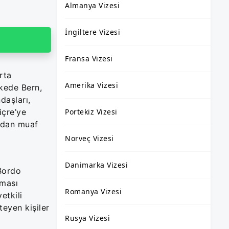
Almanya Vizesi
İngiltere Vizesi
Fransa Vizesi
rta
Amerika Vizesi
lkede Bern,
daşları,
içre’ye
Portekiz Vizesi
ından muaf
Norveç Vizesi
Danimarka Vizesi
 Bordo
nması
Romanya Vizesi
etkili
teyen kişiler
Rusya Vizesi