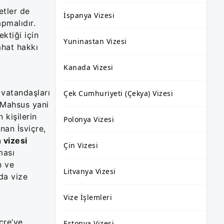
etler de
İspanya Vizesi
pmalıdır.
ktiği için
Yuninastan Vizesi
ahat hakkı
Kanada Vizesi
 vatandaşları
Çek Cumhuriyeti (Çekya) Vizesi
a Mahsus yani
 kişilerin
Polonya Vizesi
nan İsviçre,
 vizesi
Çin Vizesi
ması
n ve
Litvanya Vizesi
da vize
Vize İşlemleri
çre’ye
Estonya Vizesi