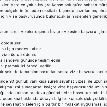
ikleri yere en yakın İsviçre Konsolosluğu’na şahsen mür
len belgelerin önceden eksiksiz biçimde hazırlanmış olma
 için vize başvurusunda bulunacakların işlemleri genellik
 uzun süreli vizeler dışında İsviçre vizesine başvuru için 
e doldurulur.
su için randevu alınır.
 vize ücreti ödenir.
a randevu gününde teslim edilir.
ni parmak izi örneği verilir.
 bir şekilde tamamlanmasından sonra vize başvuru sonuc
nde 90 günlük yani kısa süreli seyahat vizesi ile uzun sü
çalışma izni alınacaksa, İsviçre vize başvurusunda uzun s
sluğu’ndan alınan randevu gününde vize başvurusunda bul
p eden kişi hakkında detaylı bilgiler konsolosluk yetkilile
içre seyahat vizeleri için bu tür bir mülakat uygulaması 