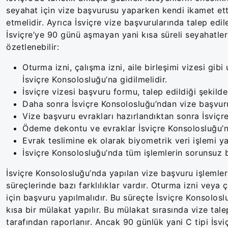
seyahat için vize başvurusu yaparken kendi ikamet ett
etmelidir. Ayrıca İsviçre vize başvurularında talep edi
İsviçre’ye 90 günü aşmayan yani kısa süreli seyahatler
özetlenebilir:
Oturma izni, çalışma izni, aile birleşimi vizesi gibi
İsviçre Konsolosluğu’na gidilmelidir.
İsviçre vizesi başvuru formu, talep edildiği şekild
Daha sonra İsviçre Konsolosluğu’ndan vize başvuru
Vize başvuru evrakları hazırlandıktan sonra İsviçre
Ödeme dekontu ve evraklar İsviçre Konsolosluğu’n
Evrak teslimine ek olarak biyometrik veri işlemi ya
İsviçre Konsolosluğu’nda tüm işlemlerin sorunsuz
İsviçre Konsolosluğu’nda yapılan vize başvuru işlemleri
süreçlerinde bazı farklılıklar vardır. Oturma izni veya 
için başvuru yapılmalıdır. Bu süreçte İsviçre Konsolo
kısa bir mülakat yapılır. Bu mülakat sırasında vize tale
tarafından raporlanır. Ancak 90 günlük yani C tipi İsv