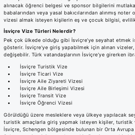
alınacak öğrenci belgesi ve sponsor bilgilerini mutlak
babalarından veya yasal bakıcılarından alınmış noter o
vizesi almak isteyen kişilerin eş ve çocuk bilgisi, evlil
İsviçre Vize Türleri Nelerdir?
Pek çok ülkede olduğu gibi İsviçre’ye seyahat etmek i
gösterir. İsviçre’ye giriş yapabilmek için alınan vizeler
değişebilir. Türk vatandaşlarının İsviçre’ye girerken ibr
İsviçre Turistik Vize
İsviçre Ticari Vize
İsviçre Aile Ziyareti Vizesi
İsviçre Aile Birleşimi Vizesi
İsviçre Transit Vize
İsviçre Öğrenci Vizesi
Görüldüğü üzere mesleklere veya ülkeye yapılacak seyah
turistik amaçlarla giriş yapmak isteyen kişiler, turist
İsviçre, Schengen bölgesinde bulunan bir Orta Avrupa ül