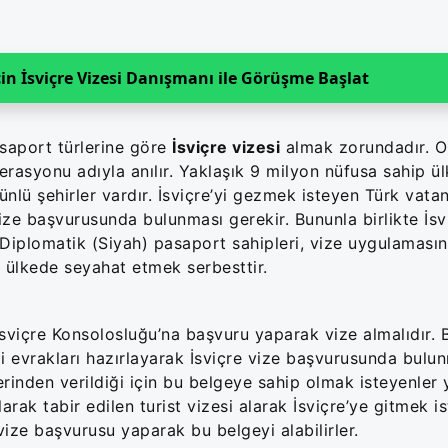
in İsviçre Vizesi Danışmanı ile Görüşme Başlat
asaport türlerine göre
İsviçre vizesi
almak zorundadır. O
erasyonu adıyla anılır. Yaklaşık 9 milyon nüfusa sahip ü
ünlü şehirler vardır. İsviçre’yi gezmek isteyen Türk vatan
 başvurusunda bulunması gerekir. Bununla birlikte İsv
 Diplomatik (Siyah) pasaport sahipleri, vize uygulamas
u ülkede seyahat etmek serbesttir.
 İsviçre Konsolosluğu’na başvuru yaparak vize almalıdır.
irli evrakları hazırlayarak İsviçre vize başvurusunda bulu
erinden verildiği için bu belgeye sahip olmak isteyenler y
rak tabir edilen turist vizesi alarak İsviçre’ye gitmek is
vize başvurusu yaparak bu belgeyi alabilirler.