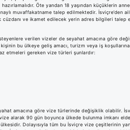
a hazırlamalıdır. Öte yandan 18 yaşından küçüklerin anne
naylı muvaffakatname talep edilmektedir. İsviçre’den ail
ik cüzdanı ve ikamet edilecek yerin adres bilgileri talep e
steyenlere verilen vizeler de seyahat amacına göre değiş
, kişinin bu ülkeye geliş amacı, turizm veya iş koşulların
az etmeleri gereken vize türleri şunlardır:
at amacına göre vize türlerinde değişiklik olabilir. İsv
ik vize alarak 90 gün boyunca ülkede bulunma imkanı elde 
kesidir. Dolayısıyla tüm bu İsviçre vize çeşitlerinin ya