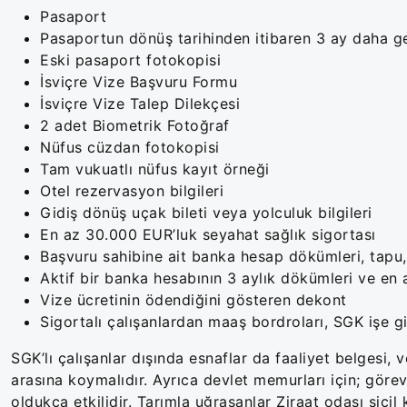
Pasaport
Pasaportun dönüş tarihinden itibaren 3 ay daha ge
Eski pasaport fotokopisi
İsviçre Vize Başvuru Formu
İsviçre Vize Talep Dilekçesi
2 adet Biometrik Fotoğraf
Nüfus cüzdan fotokopisi
Tam vukuatlı nüfus kayıt örneği
Otel rezervasyon bilgileri
Gidiş dönüş uçak bileti veya yolculuk bilgileri
En az 30.000 EUR’luk seyahat sağlık sigortası
Başvuru sahibine ait banka hesap dökümleri, tapu, 
Aktif bir banka hesabının 3 aylık dökümleri ve en
Vize ücretinin ödendiğini gösteren dekont
Sigortalı çalışanlardan maaş bordroları, SGK işe g
SGK’lı çalışanlar dışında esnaflar da faaliyet belgesi, v
arasına koymalıdır. Ayrıca devlet memurları için; gör
oldukça etkilidir. Tarımla uğraşanlar Ziraat odası sicil 