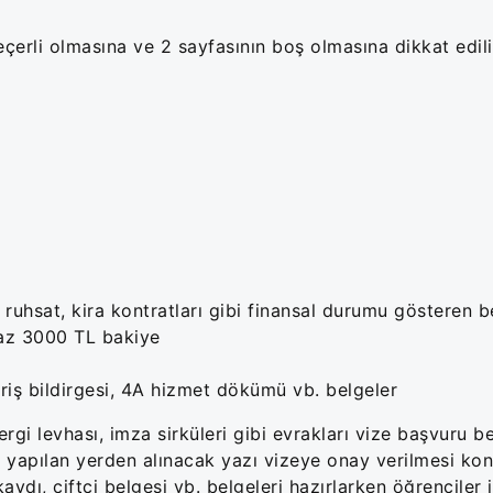
çerli olmasına ve 2 sayfasının boş olmasına dikkat edili
ruhsat, kira kontratları gibi finansal durumu gösteren b
 az 3000 TL bakiye
iriş bildirgesi, 4A hizmet dökümü vb. belgeler
ergi levhası, imza sirküleri gibi evrakları vize başvuru be
ev yapılan yerden alınacak yazı vizeye onay verilmesi k
kaydı, çiftçi belgesi vb. belgeleri hazırlarken öğrenciler