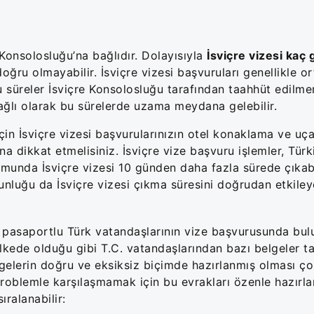
 Konsolosluğu’na bağlıdır. Dolayısıyla
İsviçre vizesi kaç
ğru olmayabilir. İsviçre vizesi başvuruları genellikle or
u süreler İsviçre Konsolosluğu tarafından taahhüt edilme
ağlı olarak bu sürelerde uzama meydana gelebilir.
in İsviçre vizesi başvurularınızın otel konaklama ve uça
a dikkat etmelisiniz. İsviçre vize başvuru işlemler, Türk
umunda İsviçre vizesi 10 günden daha fazla sürede çıkabi
luğu da İsviçre vizesi çıkma süresini doğrudan etkileye
do pasaportlu Türk vatandaşlarının vize başvurusunda bu
kede olduğu gibi T.C. vatandaşlarından bazı belgeler tal
gelerin doğru ve eksiksiz biçimde hazırlanmış olması ço
problemle karşılaşmamak için bu evrakları özenle hazırl
ıralanabilir: