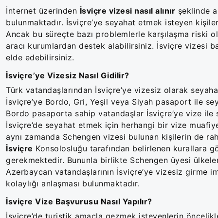
İnternet üzerinden
İsviçre vizesi nasıl alınır
şeklinde a
bulunmaktadır. İsviçre’ye seyahat etmek isteyen kişile
Ancak bu süreçte bazı problemlerle karşılaşma riski ol
aracı kurumlardan destek alabilirsiniz. İsviçre vizesi
elde edebilirsiniz.
İsviçre’ye Vizesiz Nasıl Gidilir?
Türk vatandaşlarından İsviçre’ye vizesiz olarak seyaha
İsviçre’ye Bordo, Gri, Yeşil veya Siyah pasaport ile 
Bordo pasaporta sahip vatandaşlar İsviçre’ye vize ile 
İsviçre’de seyahat etmek için herhangi bir vize muafiy
aynı zamanda Schengen vizesi bulunan kişilerin de rah
İsviçre
Konsolosluğu tarafından belirlenen kurallara gö
gerekmektedir. Bununla birlikte Schengen üyesi ülkele
Azerbaycan vatandaşlarının İsviçre’ye vizesiz girme im
kolaylığı anlaşması bulunmaktadır.
İsviçre Vize Başvurusu Nasıl Yapılır?
İsviçre’de turistik amaçla gezmek isteyenlerin öncelik