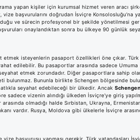
rama yapan kişiler için kurumsal hizmet veren aracı şirk
r, vize başvurularını doğrudan İsviçre Konsolosluğu’na ya
duğu ve sürecin profesyonel bir şekilde yönetilmesi gere
 başvuruları onaylandıktan sonra bu ülkeye 90 günlük sey
t etmek isteyenlerin pasaport özellikleri öne çıkar. Türk
seyahat edilebilir. Bu pasaportlar arasında sadece Umum
seyahat etmek zorundadır. Diğer pasaportlara sahip olan
eti bulunmaz. Bununla birlikte Schengen bölgesinde bulu
atlıkla seyahat edebileceği bir ülkedir. Ancak
Schengen
re sadece vizenin alındığı ülkeden İsviçre’ye giriş yapıl
r arasında olmadığı halde Sırbistan, Ukrayna, Ermenista
kanı vardır. Rusya, Moldova gibi ülkelerle İsviçre arasın
le vize başvurusu yapması gerekir. Türk vatandaşları İsvi