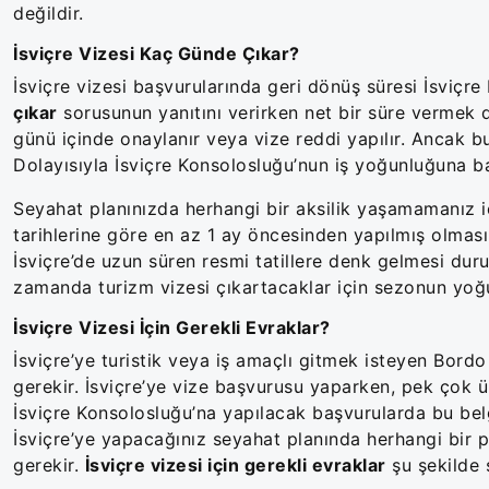
değildir.
İsviçre Vizesi Kaç Günde Çıkar?
İsviçre vizesi başvurularında geri dönüş süresi İsviçre
çıkar
sorusunun yanıtını verirken net bir süre vermek do
günü içinde onaylanır veya vize reddi yapılır. Ancak b
Dolayısıyla İsviçre Konsolosluğu’nun iş yoğunluğuna b
Seyahat planınızda herhangi bir aksilik yaşamamanız iç
tarihlerine göre en az 1 ay öncesinden yapılmış olmasın
İsviçre’de uzun süren resmi tatillere denk gelmesi dur
zamanda turizm vizesi çıkartacaklar için sezonun yoğun
İsviçre Vizesi İçin Gerekli Evraklar?
İsviçre’ye turistik veya iş amaçlı gitmek isteyen Bor
gerekir. İsviçre’ye vize başvurusu yaparken, pek çok ül
İsviçre Konsolosluğu’na yapılacak başvurularda bu bel
İsviçre’ye yapacağınız seyahat planında herhangi bir 
gerekir.
İsviçre vizesi için gerekli evraklar
şu şekilde s