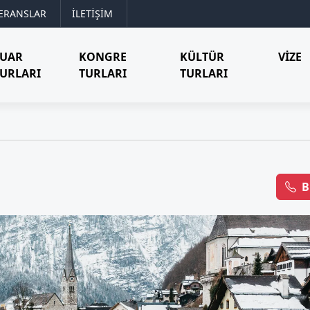
ERANSLAR
İLETİŞİM
FUAR
KONGRE
KÜLTÜR
VIZE
URLARI
TURLARI
TURLARI
B