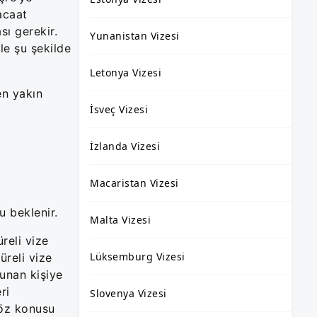
acaat
sı gerekir.
Yunanistan Vizesi
le şu şekilde
Letonya Vizesi
en yakın
İsveç Vizesi
İzlanda Vizesi
Macaristan Vizesi
u beklenir.
Malta Vizesi
reli vize
Lüksemburg Vizesi
üreli vize
unan kişiye
ri
Slovenya Vizesi
söz konusu