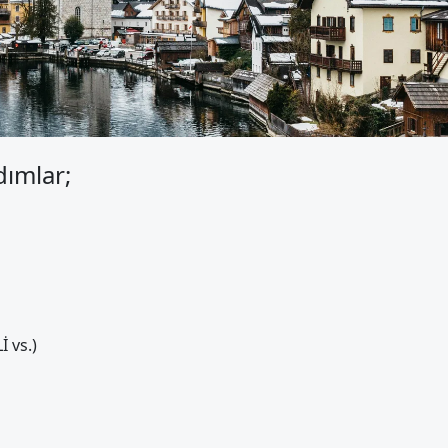
dımlar;
 vs.)