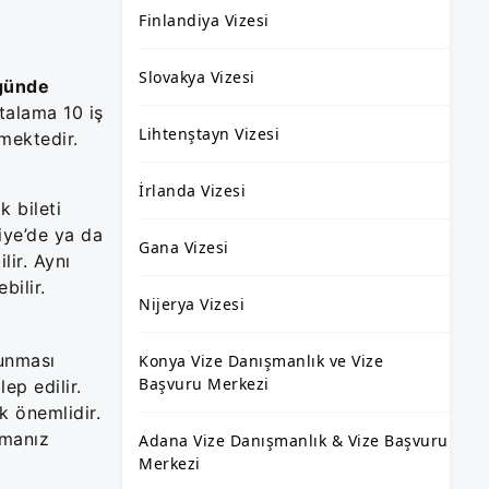
Finlandiya Vizesi
Slovakya Vizesi
 günde
talama 10 iş
Lihtenştayn Vizesi
mektedir.
İrlanda Vizesi
k bileti
iye’de ya da
Gana Vizesi
lir. Aynı
bilir.
Nijerya Vizesi
lunması
Konya Vize Danışmanlık ve Vize
Başvuru Merkezi
ep edilir.
k önemlidir.
amanız
Adana Vize Danışmanlık & Vize Başvuru
Merkezi