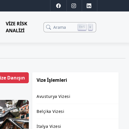
VIZE RISK
Arama
K
Ctrl
ANALIZI
ize Danışın
Vize İşlemleri
Avusturya Vizesi
Belçika Vizesi
İtalya Vizesi