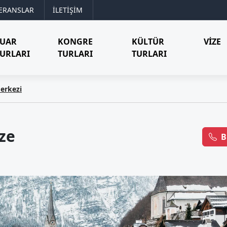
ERANSLAR
İLETİŞİM
FUAR
KONGRE
KÜLTÜR
VIZE
URLARI
TURLARI
TURLARI
Merkezi
ze
B