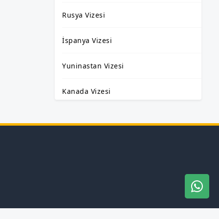
Rusya Vizesi
İspanya Vizesi
Yuninastan Vizesi
Kanada Vizesi
Çek Cumhuriyeti (Çekya) Vizesi
Polonya Vizesi
Çin Vizesi
Litvanya Vizesi
Vize İşlemleri