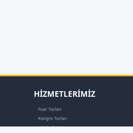
HIZMETLERIMIZ
Fuar Turları
Kongre Turları
Kültür Turları