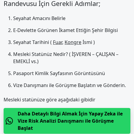
Randevusu İçin Gerekli Adımlar;
Seyahat Amacını Belirle
E-Devlette Görünen İkamet Ettiğin Şehir Bilgisi
Seyahat Tarihini (
Fuar
,
Kongre
İsmi )
Mesleki Statünüz Nedir? ( İŞVEREN – ÇALIŞAN –
EMEKLİ vs.)
Pasaport Kimlik Sayfasının Görüntüsünü
Vize Danışmanı ile Görüşme Başlatın ve Gönderin.
Mesleki statünüze göre aşağıdaki gibidir
Daha Detaylı Bilgi Almak İçin Yapay Zeka ile
Vize Risk Analizi Danışmanı ile Görüşme
Başlat