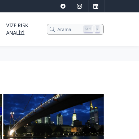
VIZE RISK
Arama
K
Ctrl
ANALIZI