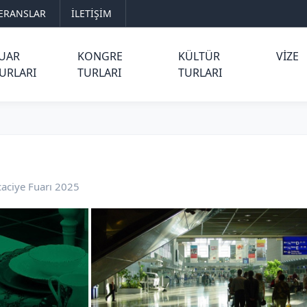
ERANSLAR
İLETİŞİM
UAR
KONGRE
KÜLTÜR
VIZE
URLARI
TURLARI
TURLARI
caciye Fuarı 2025