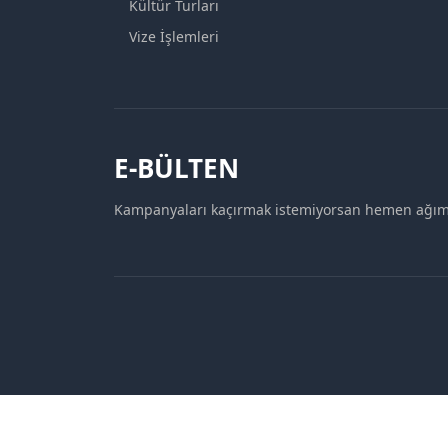
Kültür Turları
Vize İşlemleri
E-BÜLTEN
Kampanyaları kaçırmak istemiyorsan hemen ağımı
Mavirota Turizm © 2024. Tüm hakları saklıdır.