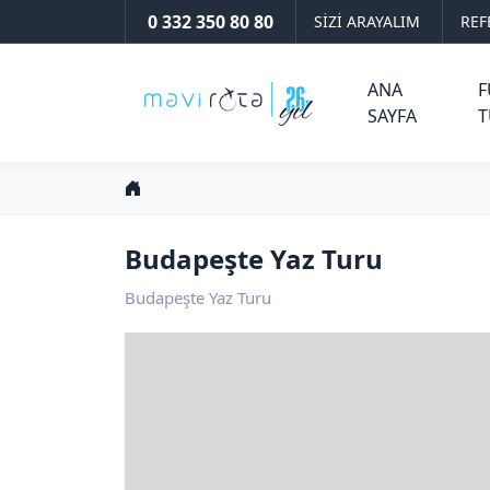
0 332 350 80 80
SİZİ ARAYALIM
REF
ANA
F
SAYFA
T
Budapeşte Yaz Turu
Budapeşte Yaz Turu