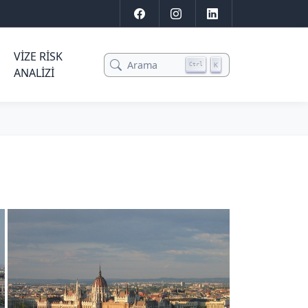
VIZE RISK
Arama
K
Ctrl
ANALIZI