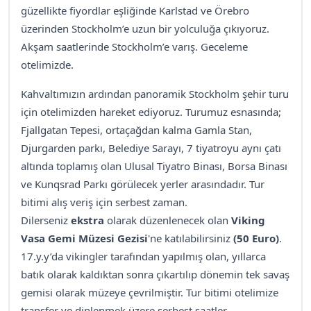
güzellikte fiyordlar eşliğinde Karlstad ve Örebro
üzerinden Stockholm’e uzun bir yolculuğa çıkıyoruz.
Akşam saatlerinde Stockholm’e varış. Geceleme
otelimizde.
Kahvaltımızın ardından panoramik Stockholm şehir turu
için otelimizden hareket ediyoruz. Turumuz esnasında;
Fjallgatan Tepesi, ortaçağdan kalma Gamla Stan,
Djurgarden parkı, Belediye Sarayı, 7 tiyatroyu aynı çatı
altında toplamış olan Ulusal Tiyatro Binası, Borsa Binası
ve Kunqsrad Parkı görülecek yerler arasındadır. Tur
bitimi alış veriş için serbest zaman.
Dilerseniz
ekstra
olarak düzenlenecek olan
Viking
Vasa Gemi Müzesi Gezisi
'ne katılabilirsiniz
(50 Euro)
.
17.y.y’da vikingler tarafından yapılmış olan, yıllarca
batık olarak kaldıktan sonra çıkartılıp dönemin tek savaş
gemisi olarak müzeye çevrilmiştir. Tur bitimi otelimize
transfer ve dinlenmek üzere serbest saatler.