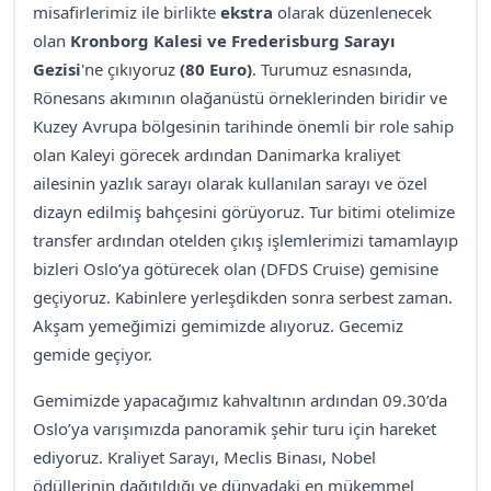
misafirlerimiz ile birlikte
ekstra
olarak düzenlenecek
olan
Kronborg Kalesi ve Frederisburg Sarayı
Gezisi
'ne çıkıyoruz
(80 Euro)
. Turumuz esnasında,
Rönesans akımının olağanüstü örneklerinden biridir ve
Kuzey Avrupa bölgesinin tarihinde önemli bir role sahip
olan Kaleyi görecek ardından Danimarka kraliyet
ailesinin yazlık sarayı olarak kullanılan sarayı ve özel
dizayn edilmiş bahçesini görüyoruz. Tur bitimi otelimize
transfer ardından otelden çıkış işlemlerimizi tamamlayıp
bizleri Oslo’ya götürecek olan (DFDS Cruise) gemisine
geçiyoruz. Kabinlere yerleşdikden sonra serbest zaman.
Akşam yemeğimizi gemimizde alıyoruz. Gecemiz
gemide geçiyor.
Gemimizde yapacağımız kahvaltının ardından 09.30’da
Oslo’ya varışımızda panoramik şehir turu için hareket
ediyoruz. Kraliyet Sarayı, Meclis Binası, Nobel
ödüllerinin dağıtıldığı ve dünyadaki en mükemmel