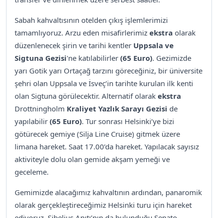
Sabah kahvaltısının otelden çıkış işlemlerimizi
tamamlıyoruz. Arzu eden misafirlerimiz
ekstra
olarak
düzenlenecek şirin ve tarihi kentler
Uppsala ve
Sigtuna Gezisi
'ne katılabilirler
(65 Euro)
. Gezimizde
yarı Gotik yarı Ortaçağ tarzını göreceğiniz, bir üniversite
şehri olan Uppsala ve İsveç’in tarihte kurulan ilk kenti
olan Sigtuna görülecektir. Alternatif olarak
ekstra
Drottningholm
Kraliyet Yazlık Sarayı Gezisi
de
yapılabilir
(65 Euro)
. Tur sonrası Helsinki’ye bizi
götürecek gemiye (Silja Line Cruise) gitmek üzere
limana hareket. Saat 17.00’da hareket. Yapılacak sayısız
aktiviteyle dolu olan gemide akşam yemeği ve
geceleme.
Gemimizde alacağımız kahvaltının ardından, panaromik
olarak gerçekleştireceğimiz Helsinki turu için hareket
ediyoruz. Sibelius Anıtı’nın da bulunduğu Senato