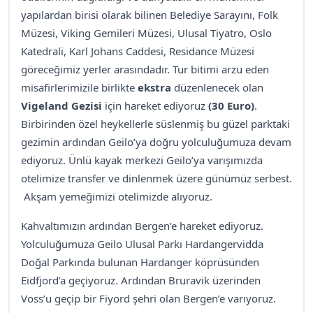
yapılardan birisi olarak bilinen Belediye Sarayını, Folk
Müzesi, Viking Gemileri Müzesi, Ulusal Tiyatro, Oslo
Katedrali, Karl Johans Caddesi, Residance Müzesi
göreceğimiz yerler arasındadır. Tur bitimi arzu eden
misafirlerimizile birlikte
ekstra
düzenlenecek olan
Vigeland Gezisi
için hareket ediyoruz
(30 Euro)
.
Birbirinden özel heykellerle süslenmiş bu güzel parktaki
gezimin ardından Geilo’ya doğru yolculuğumuza devam
ediyoruz. Ünlü kayak merkezi Geilo’ya varışımızda
otelimize transfer ve dinlenmek üzere günümüz serbest.
Akşam yemeğimizi otelimizde alıyoruz.
Kahvaltımızın ardından Bergen’e hareket ediyoruz.
Yolculuğumuza Geilo Ulusal Parkı Hardangervidda
Doğal Parkında bulunan Hardanger köprüsünden
Eidfjord’a geçiyoruz. Ardından Bruravik üzerinden
Voss’u geçip bir Fiyord şehri olan Bergen’e varıyoruz.