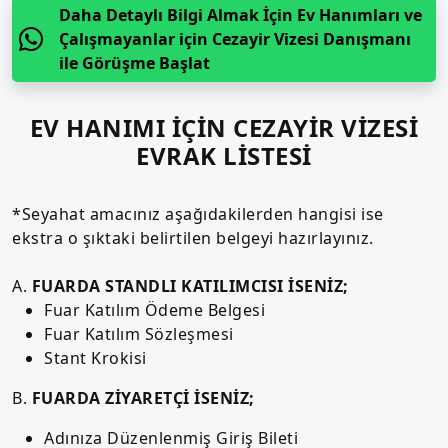
Daha Detaylı Bilgi Almak İçin Ev Hanımları ve
Çalışmayanlar için Cezayir Vizesi Danışmanı
ile Görüşme Başlat
EV HANIMI İÇİN CEZAYİR VİZESİ
EVRAK LİSTESİ
*Seyahat amacınız aşağıdakilerden hangisi ise
ekstra o şıktaki belirtilen belgeyi hazırlayınız.
A.
FUARDA STANDLI KATILIMCISI İSENİZ;
Fuar Katılım Ödeme Belgesi
Fuar Katılım Sözleşmesi
Stant Krokisi
B.
FUARDA ZİYARETÇİ İSENİZ;
Adınıza Düzenlenmiş Giriş Bileti