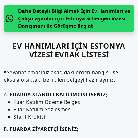
Daha Detaylı Bilgi Almak İçin Ev Hanımları ve
Çalışmayanlar için Estonya Schengen Vizesi
Danışmanı ile Görüşme Başlat
EV HANIMLARI İÇİN ESTONYA
VİZESİ EVRAK LİSTESİ
*Seyahat amacınız aşağıdakilerden hangisi ise
ekstra o şıktaki belirtilen belgeyi hazırlayınız.
A.
FUARDA STANDLI KATILIMCISI İSENİZ;
Fuar Katılım Ödeme Belgesi
Fuar Katılım Sözleşmesi
Stant Krokisi
B.
FUARDA ZİYARETÇİ İSENİZ;