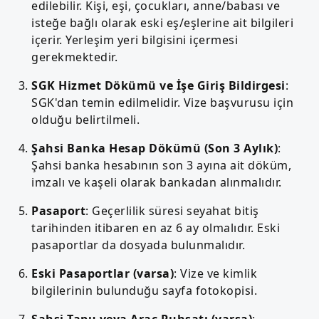
edilebilir. Kişi, eşi, çocukları, anne/babası ve
isteğe bağlı olarak eski eş/eşlerine ait bilgileri
içerir. Yerleşim yeri bilgisini içermesi
gerekmektedir.
SGK Hizmet Dökümü ve İşe Giriş Bildirgesi
:
SGK'dan temin edilmelidir. Vize başvurusu için
olduğu belirtilmeli.
Şahsi Banka Hesap Dökümü (Son 3 Aylık)
:
Şahsi banka hesabının son 3 ayına ait döküm,
imzalı ve kaşeli olarak bankadan alınmalıdır.
Pasaport
: Geçerlilik süresi seyahat bitiş
tarihinden itibaren en az 6 ay olmalıdır. Eski
pasaportlar da dosyada bulunmalıdır.
Eski Pasaportlar (varsa)
: Vize ve kimlik
bilgilerinin bulunduğu sayfa fotokopisi.
Şahsi Tapu veya Araç Ruhsatı (varsa)
: