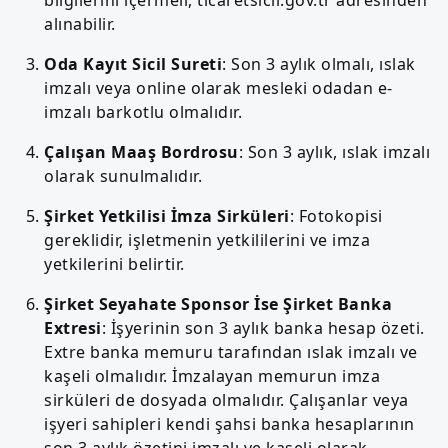
alınabilir.
Oda Kayıt Sicil Sureti
: Son 3 aylık olmalı, ıslak
imzalı veya online olarak mesleki odadan e-
imzalı barkotlu olmalıdır.
Çalışan Maaş Bordrosu
: Son 3 aylık, ıslak imzalı
olarak sunulmalıdır.
Şirket Yetkilisi İmza Sirküleri
: Fotokopisi
gereklidir, işletmenin yetkililerini ve imza
yetkilerini belirtir.
Şirket Seyahate Sponsor İse Şirket Banka
Extresi
: İşyerinin son 3 aylık banka hesap özeti.
Extre banka memuru tarafından ıslak imzalı ve
kaşeli olmalıdır. İmzalayan memurun imza
sirküleri de dosyada olmalıdır. Çalışanlar veya
işyeri sahipleri kendi şahsi banka hesaplarının
son 3 aylık özetini imzalı ve kaşeli olarak