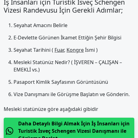
İş İnsanları için Turistik İsveç Schengen
Vizesi Randevusu İçin Gerekli Adımlar;
Seyahat Amacını Belirle
E-Devlette Görünen İkamet Ettiğin Şehir Bilgisi
Seyahat Tarihini (
Fuar
,
Kongre
İsmi )
Mesleki Statünüz Nedir? ( İŞVEREN – ÇALIŞAN –
EMEKLİ vs.)
Pasaport Kimlik Sayfasının Görüntüsünü
Vize Danışmanı ile Görüşme Başlatın ve Gönderin.
Mesleki statünüze göre aşağıdaki gibidir
Daha Detaylı Bilgi Almak İçin İş İnsanları için
Turistik İsveç Schengen Vizesi Danışmanı ile