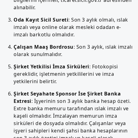
alınabilir.
Oda Kayıt Sicil Sureti
: Son 3 aylık olmalı, ıslak
imzalı veya online olarak mesleki odadan e-
imzalı barkotlu olmalıdır.
Çalışan Maaş Bordrosu
: Son 3 aylık, ıslak imzalı
olarak sunulmalıdır.
Şirket Yetkilisi İmza Sirküleri
: Fotokopisi
gereklidir, işletmenin yetkililerini ve imza
yetkilerini belirtir.
Şirket Seyahate Sponsor İse Şirket Banka
Extresi
: İşyerinin son 3 aylık banka hesap özeti.
Extre banka memuru tarafından ıslak imzalı ve
kaşeli olmalıdır. İmzalayan memurun imza
sirküleri de dosyada olmalıdır. Çalışanlar veya
işyeri sahipleri kendi şahsi banka hesaplarının
son 3 aylık özetini imzalı ve kaşeli olarak