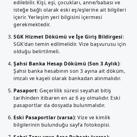
edilebilir. Kişi, eşi, çocukları, anne/babası ve
isteğe bağlı olarak eski eş/eşlerine ait bilgileri
içerir. Yerleşim yeri bilgisini içermesi
gerekmektedir.
SGK Hizmet Dökümü ve İşe Giriş Bildirgesi
:
SGK'dan temin edilmelidir. Vize başvurusu için
olduğu belirtilmeli.
Şahsi Banka Hesap Dökümü (Son 3 Aylık)
:
Şahsi banka hesabının son 3 ayına ait döküm,
imzalı ve kaşeli olarak bankadan alınmalıdır.
Pasaport
: Geçerlilik süresi seyahat bitiş
tarihinden itibaren en az 6 ay olmalıdır. Eski
pasaportlar da dosyada bulunmalıdır.
Eski Pasaportlar (varsa)
: Vize ve kimlik
bilgilerinin bulunduğu sayfa fotokopisi.
Şahsi Tapu veya Araç Ruhsatı (varsa)
: