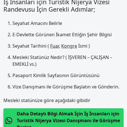
İş İnsanları için Turistik Nijerya Vizesi
Randevusu İçin Gerekli Adımlar;
Seyahat Amacını Belirle
E-Devlette Görünen İkamet Ettiğin Şehir Bilgisi
Seyahat Tarihini (
Fuar
,
Kongre
İsmi )
Mesleki Statünüz Nedir? ( İŞVEREN – ÇALIŞAN –
EMEKLİ vs.)
Pasaport Kimlik Sayfasının Görüntüsünü
Vize Danışmanı ile Görüşme Başlatın ve Gönderin.
Mesleki statünüze göre aşağıdaki gibidir
Daha Detaylı Bilgi Almak İçin İş İnsanları için
Turistik Nijerya Vizesi Danışmanı ile Görüşme