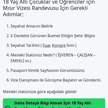
18 Yaş Altı Çocuklar ve Öğrenciler için
Mısır Vizesi Randevusu İçin Gerekli
Adımlar;
Seyahat Amacını Belirle
E-Devlette Görünen İkamet Ettiğin Şehir Bilgisi
Seyahat Tarihini (
Fuar
,
Kongre
İsmi )
Mesleki Statünüz Nedir? ( İŞVEREN – ÇALIŞAN –
EMEKLİ vs.)
Pasaport Kimlik Sayfasının Görüntüsünü
Vize Danışmanı ile Görüşme Başlatın ve Gönderin.
Mesleki statünüze göre aşağıdaki gibidir
Daha Detaylı Bilgi Almak İçin 18 Yaş Altı