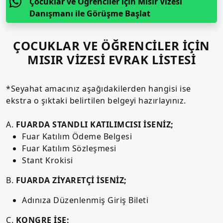
Çocuklar ve Öğrenciler için Mısır Vizesi
Danışmanı ile Görüşme Başlat
ÇOCUKLAR VE ÖĞRENCİLER İÇİN
MISIR VİZESİ EVRAK LİSTESİ
*Seyahat amacınız aşağıdakilerden hangisi ise
ekstra o şıktaki belirtilen belgeyi hazırlayınız.
A.
FUARDA STANDLI KATILIMCISI İSENİZ;
Fuar Katılım Ödeme Belgesi
Fuar Katılım Sözleşmesi
Stant Krokisi
B.
FUARDA ZİYARETÇİ İSENİZ;
Adınıza Düzenlenmiş Giriş Bileti
C.
KONGRE İSE;