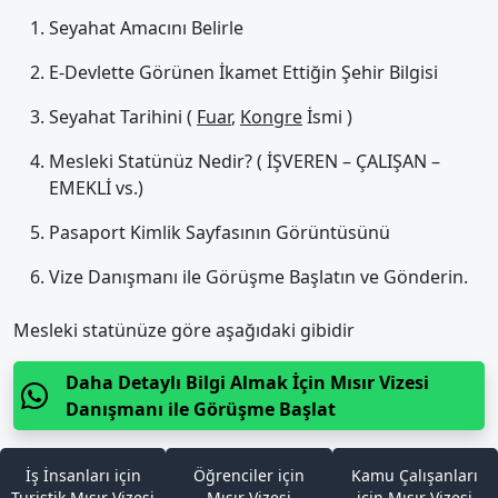
Seyahat Amacını Belirle
E-Devlette Görünen İkamet Ettiğin Şehir Bilgisi
Seyahat Tarihini (
Fuar
,
Kongre
İsmi )
Mesleki Statünüz Nedir? ( İŞVEREN – ÇALIŞAN –
EMEKLİ vs.)
Pasaport Kimlik Sayfasının Görüntüsünü
Vize Danışmanı ile Görüşme Başlatın ve Gönderin.
Mesleki statünüze göre aşağıdaki gibidir
Daha Detaylı Bilgi Almak İçin Mısır Vizesi
Danışmanı ile Görüşme Başlat
İş İnsanları için
Öğrenciler için
Kamu Çalışanları
Turistik Mısır Vizesi
Mısır Vizesi
için Mısır Vizesi