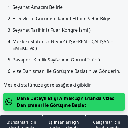
Seyahat Amacını Belirle
E-Devlette Görünen İkamet Ettiğin Şehir Bilgisi
Seyahat Tarihini (
Fuar
,
Kongre
İsmi )
Mesleki Statünüz Nedir? ( İŞVEREN – ÇALIŞAN –
EMEKLİ vs.)
Pasaport Kimlik Sayfasının Görüntüsünü
Vize Danışmanı ile Görüşme Başlatın ve Gönderin.
Mesleki statünüze göre aşağıdaki gibidir
Daha Detaylı Bilgi Almak İçin İrlanda Vizesi
Danışmanı ile Görüşme Başlat
İş İnsanları için
İş İnsanları için
Çalışanlar için
Ticari İrlanda
Turistik İrlanda
Ticari İrlanda