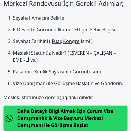
Merkezi Randevusu İçin Gerekli Adımlar;
Seyahat Amacını Belirle
E-Devlette Görünen İkamet Ettiğin Şehir Bilgisi
Seyahat Tarihini (
Fuar
,
Kongre
İsmi )
Mesleki Statünüz Nedir? ( İŞVEREN – ÇALIŞAN –
EMEKLİ vs.)
Pasaport Kimlik Sayfasının Görüntüsünü
Vize Danışmanı ile Görüşme Başlatın ve Gönderin.
Mesleki statünüze göre aşağıdaki gibidir
Daha Detaylı Bilgi Almak İçin Çorum Vize
Danışmanlık & Vize Başvuru Merkezi
Danışmanı ile Görüşme Başlat