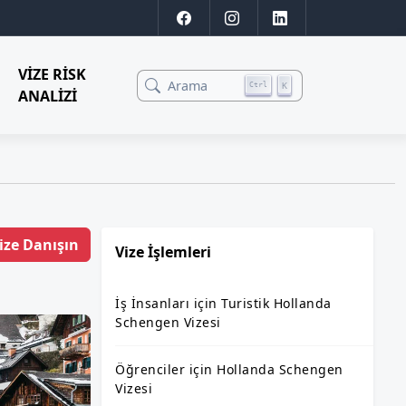
VIZE RISK
Arama
K
Ctrl
ANALIZI
ize Danışın
Vize İşlemleri
İş İnsanları için Turistik Hollanda
Schengen Vizesi
Öğrenciler için Hollanda Schengen
Vizesi