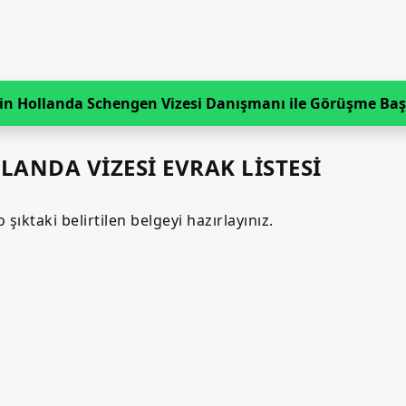
 için Hollanda Schengen Vizesi Danışmanı ile Görüşme Baş
LLANDA VİZESİ EVRAK LİSTESİ
ıktaki belirtilen belgeyi hazırlayınız.