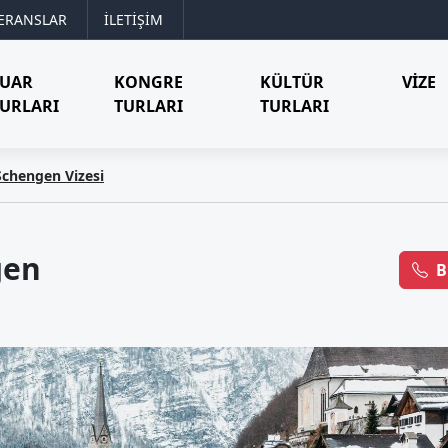
ERANSLAR
İLETİŞİM
FUAR
KONGRE
KÜLTÜR
VIZE
URLARI
TURLARI
TURLARI
 Schengen Vizesi
gen
B