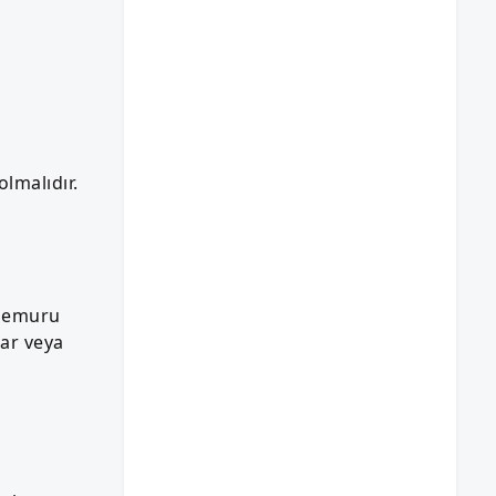
olmalıdır.
 memuru
lar veya