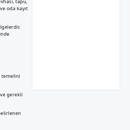
evhası, tapu,
 ve oda kayıt
lgelerdir.
cinde
 temelini
ve gerekli
elirlenen