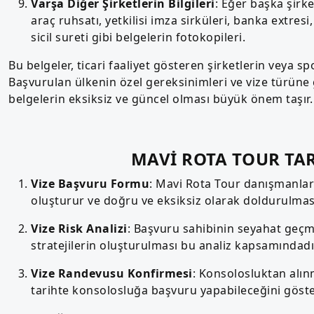
Varşa Diğer Şirketlerin Bilgileri
: Eğer başka şirket
araç ruhsatı, yetkilisi imza sirküleri, banka extres
sicil sureti gibi belgelerin fotokopileri.
Bu belgeler, ticari faaliyet gösteren şirketlerin veya s
Başvurulan ülkenin özel gereksinimleri ve vize türüne 
belgelerin eksiksiz ve güncel olması büyük önem taşır.
MAVİ ROTA TOUR T
Vize Başvuru Formu
: Mavi Rota Tour danışmanları
oluşturur ve doğru ve eksiksiz olarak doldurulması
Vize Risk Analizi
: Başvuru sahibinin seyahat geçmi
stratejilerin oluşturulması bu analiz kapsamındadı
Vize Randevusu Konfirmesi
: Konsolosluktan alın
tarihte konsolosluğa başvuru yapabileceğini göster