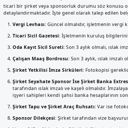
ticari bir şirket veya sponsorluk durumu söz konusu 
detaylandırmaktadır. İşte genel olarak talep edilen belg
Vergi Levhası
: Güncel olmalıdır, işletmenin vergi k
Ticari Sicil Gazetesi
: İşletmenin kuruluş bilgilerini
Oda Kayıt Sicil Sureti
: Son 3 aylık olmalı, ıslak i
Çalışan Maaş Bordrosu
: Son 3 aylık, ıslak imzalı 
Şirket Yetkilisi İmza Sirküleri
: Fotokopisi gereklidi
Şirket Seyahate Sponsor İse Şirket Banka Extres
tarafından ıslak imzalı ve kaşeli olmalıdır. İmzala
işyeri sahipleri kendi şahsi banka hesaplarının son 3
Şirket Tapu ve Şirket Araç Ruhsatı
: Var ise fotok
Sponsor Dilekçesi
: Şirket tarafından vize başvuru