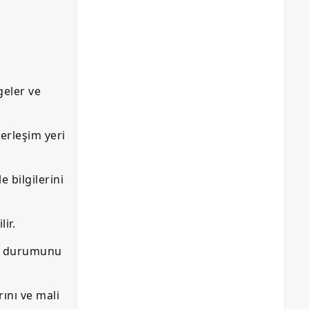
geler ve
erleşim yeri
 bilgilerini
ir.
 iş durumunu
rını ve mali