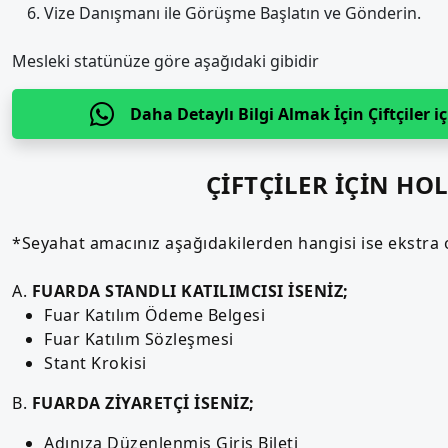
Vize Danışmanı ile Görüşme Başlatın ve Gönderin.
Mesleki statünüze göre aşağıdaki gibidir
Daha Detaylı Bilgi Almak İçin Çiftçiler
ÇİFTÇİLER İÇİN HO
*Seyahat amacınız aşağıdakilerden hangisi ise ekstra o ş
A.
FUARDA STANDLI KATILIMCISI İSENİZ;
Fuar Katılım Ödeme Belgesi
Fuar Katılım Sözleşmesi
Stant Krokisi
B.
FUARDA ZİYARETÇİ İSENİZ;
Adınıza Düzenlenmiş Giriş Bileti