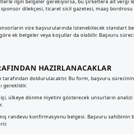
lerle ilgili belgeler gerekiyorsa, bu şirketlere ait vergi l
i, sponsor dilekçesi, ticaret sicil gazetesi, maaş bordrosu
ponsorların vize başvurularında istenebilecek standart be
göre ek belgeler veya koşullar da olabilir. Başvuru süre
ARAFINDAN HAZIRLANACAKLAR
 tarafından doldurulacaktır. Bu form, başvuru sürecinin
 gereklidir.
şi, ülkeye dönme niyetini gösterecek unsurların analizi 
r.
mış randevu konfirmasyonu belgesi. Başvuru sahibinin b
ir.