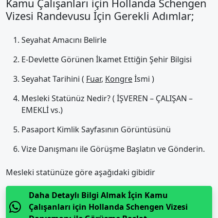
Kamu Çalışanları için Hollanda Schengen
Vizesi Randevusu İçin Gerekli Adımlar;
Seyahat Amacını Belirle
E-Devlette Görünen İkamet Ettiğin Şehir Bilgisi
Seyahat Tarihini (
Fuar
,
Kongre
İsmi )
Mesleki Statünüz Nedir? ( İŞVEREN – ÇALIŞAN –
EMEKLİ vs.)
Pasaport Kimlik Sayfasının Görüntüsünü
Vize Danışmanı ile Görüşme Başlatın ve Gönderin.
Mesleki statünüze göre aşağıdaki gibidir
Daha Detaylı Bilgi Almak İçin Kamu
Çalışanları için Hollanda Schengen Vizesi